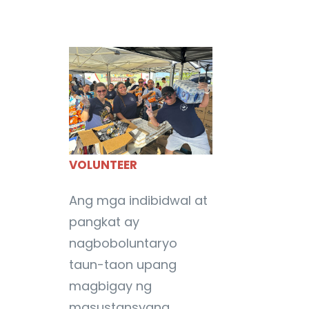
VOLUNTEER
Ang mga indibidwal at
pangkat ay
nagboboluntaryo
taun-taon upang
magbigay ng
masustansyang