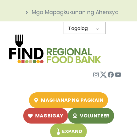
Skip
Mga Mapagkukunan ng Ahensya
to
content
Tagalog
Instagram
Twitter
Facebo
YouTu
MAGHANAP NG PAGKAIN
MAGBIGAY
VOLUNTEER
EXPAND