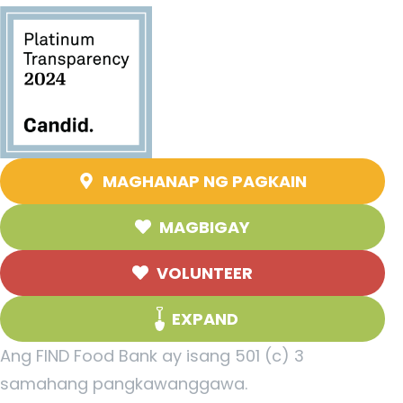
MAGHANAP NG PAGKAIN
MAGBIGAY
VOLUNTEER
EXPAND
Ang FIND Food Bank ay isang 501 (c) 3
samahang pangkawanggawa.