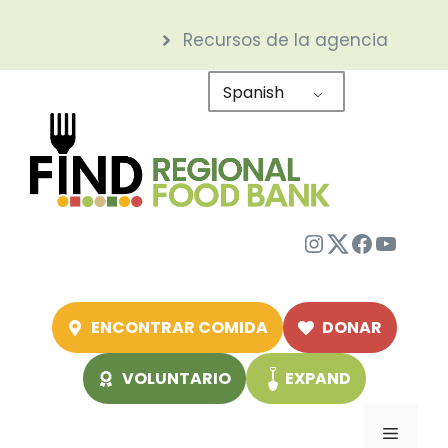
Saltar
Recursos de la agencia
al
contenido
Spanish
Instagram
Twitter
Facebo
YouTu
ENCONTRAR COMIDA
DONAR
VOLUNTARIO
EXPAND
Menú